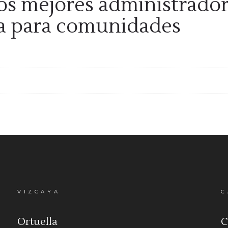
os mejores administrador
ca para comunidades
VIZCAYA
C
Ortuella
C