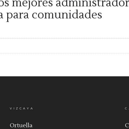
os mejores administrador
ca para comunidades
VIZCAYA
C
Ortuella
C