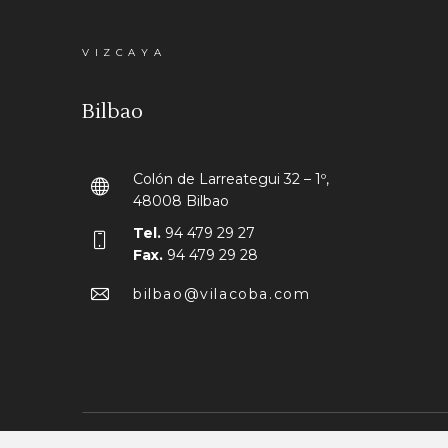
VIZCAYA
Bilbao
Colón de Larreategui 32 – 1º,
48008 Bilbao
Tel.
94 479 29 27
Fax.
94 479 29 28
bilbao@vilacoba.com