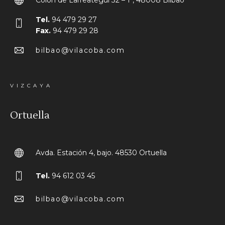
Colón de Larreategui 32 – 1º, 48008 Bilbao
Tel.
94 479 29 27
Fax.
94 479 29 28
bilbao@vilacoba.com
VIZCAYA
Ortuella
Avda. Estación 4, bajo. 48530 Ortuella
Tel.
94 612 03 45
bilbao@vilacoba.com