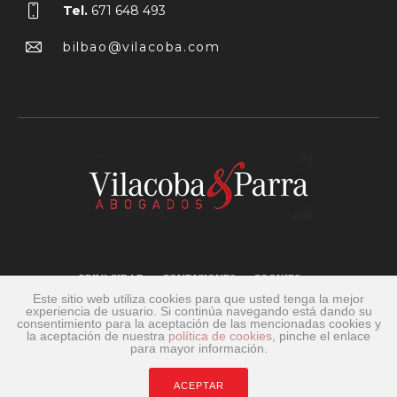
Tel.
671 648 493
bilbao@vilacoba.com
PRIVACIDAD
CONDICIONES
COOKIES
Este sitio web utiliza cookies para que usted tenga la mejor
experiencia de usuario. Si continúa navegando está dando su
Diseño web por
DROWERS
.
consentimiento para la aceptación de las mencionadas cookies y
la aceptación de nuestra
política de cookies
, pinche el enlace
para mayor información.
ACEPTAR