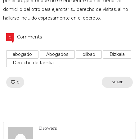
por el progenitor que no se encuentre con el menor al
domicilio del otro para ejercitar su derecho de visitas, al no
hallarse incluido expresamente en el decreto.
Comments
0
abogado
Abogados
bilbao
Bizkaia
Derecho de familia
Like!
0
SHARE
Drowers