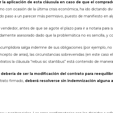
icar la aplicación de esta cláusula en caso de que el compr
mo con ocasión de la última crisis económica, ha ido dictando div
a dado paso a un parecer más permisivo, puesto de manifiesto en a
endedor, antes de que se agote el plazo para ir a notaria para sa
ebidamente asesorado dado que la problemática no es sencilla, y c
ncumplidora salga indemne de sus obligaciones (por ejemplo, no
epto de arras), las circunstancias sobrevenidas (en este caso el
ratos la cláusula “rebus sic stantibus” está contenido de manera 
 debería de ser la modificación del contrato para reequilib
trato firmado,
deberá resolverse sin indemnización alguna a 