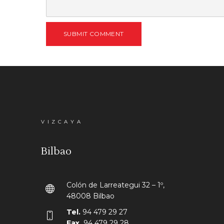
SUBMIT COMMENT
VIZCAYA
Bilbao
Colón de Larreategui 32 – 1º,
48008 Bilbao
Tel.
94 479 29 27
Fax.
94 479 29 28