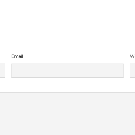
Email
We