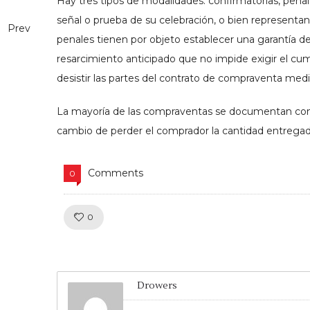
Hay tres tipos de modalidades: confirmatorias, penales
señal o prueba de su celebración, o bien representa
Prev
penales tienen por objeto establecer una garantía 
resarcimiento anticipado que no impide exigir el cump
desistir las partes del contrato de compraventa medi
La mayoría de las compraventas se documentan con l
cambio de perder el comprador la cantidad entregada
Comments
0
Like!
0
Drowers