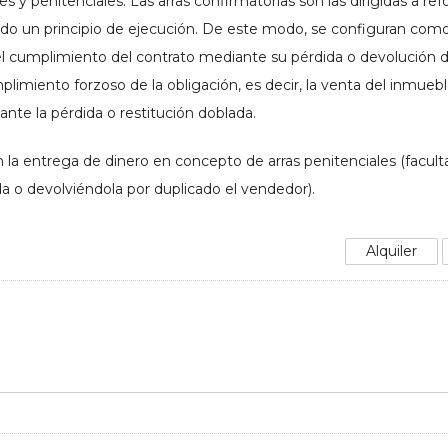
 y penitenciales. Las arras confirmatorias son las dirigidas a ref
ndo un principio de ejecución. De este modo, se configuran como 
del cumplimiento del contrato mediante su pérdida o devolución 
limiento forzoso de la obligación, es decir, la venta del inmuebl
ante la pérdida o restitución doblada.
a entrega de dinero en concepto de arras penitenciales (facult
 o devolviéndola por duplicado el vendedor).
Alquiler