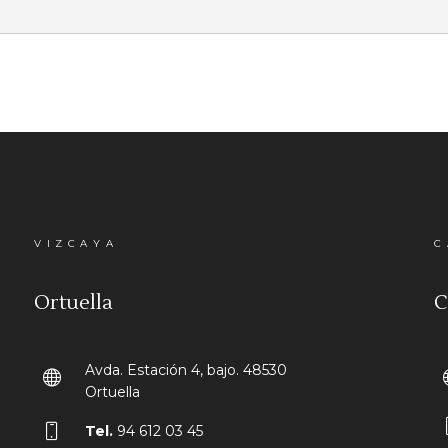
VIZCAYA
C
Ortuella
C
Avda. Estación 4, bajo. 48530
Ortuella
Tel.
94 612 03 45