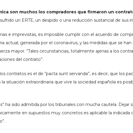
onómica son muchos los compradores que firmaron un contrat
 sufrido un ERTE, un despido o una reducción sustancial de sus i
narias e imprevistas, es imposible cumplir con el acuerdo de com
taria actual, generada por el coronavirus, y las medidas que se ha
erza mayor. “Tales circunstancias, totalmente ajenas a los contra
aciones del contrato”.
os contratos es el de “pacta sunt servanda”, es decir, que los pa
 la situación extraordinaria que vive la sociedad española es posi
us” ha sido admitida por los tribunales con mucha cautela. Dejar s
icamente en supuestos muy concretos es aplicable la indicada clá
o”.